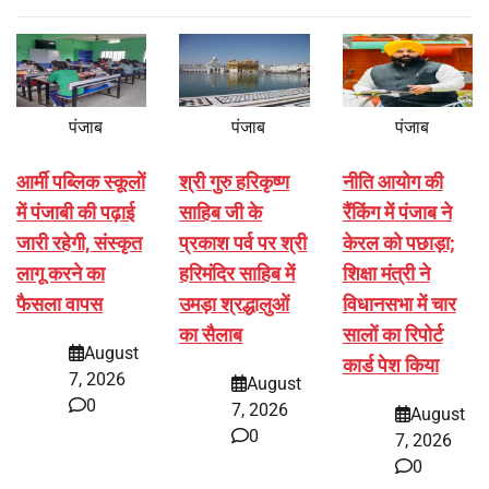
पंजाब
पंजाब
पंजाब
आर्मी पब्लिक स्कूलों
श्री गुरु हरिकृष्ण
नीति आयोग की
में पंजाबी की पढ़ाई
साहिब जी के
रैंकिंग में पंजाब ने
जारी रहेगी, संस्कृत
प्रकाश पर्व पर श्री
केरल को पछाड़ा;
लागू करने का
हरिमंदिर साहिब में
शिक्षा मंत्री ने
फैसला वापस
उमड़ा श्रद्धालुओं
विधानसभा में चार
का सैलाब
सालों का रिपोर्ट
August
कार्ड पेश किया
7, 2026
August
0
7, 2026
August
0
7, 2026
0