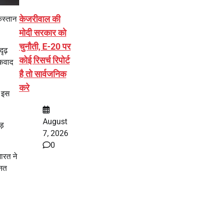
केजरीवाल की
किस्तान
मोदी सरकार को
चुनौती, E-20 पर
ृढ़
कोई रिसर्च रिपोर्ट
ंकवाद
है तो सार्वजनिक
करे
ी इस
August
ड़
7, 2026
0
ारत ने
्नत