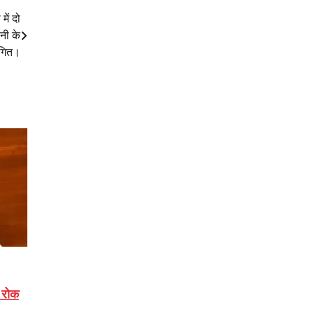
में दो
नी के
थगित।
 रोक