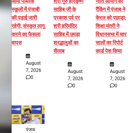
आर्मी पब्लिक
श्री गुरु हरिकृष्ण
नीति आयोग की
स्कूलों में पंजाबी
साहिब जी के
रैंकिंग में पंजाब ने
की पढ़ाई जारी
प्रकाश पर्व पर
केरल को पछाड़ा;
रहेगी, संस्कृत लागू
श्री हरिमंदिर
शिक्षा मंत्री ने
करने का फैसला
साहिब में उमड़ा
विधानसभा में चार
वापस
श्रद्धालुओं का
सालों का रिपोर्ट
सैलाब
कार्ड पेश किया
August
7, 2026
August
August
0
7, 2026
7, 2026
0
0
पंजाब